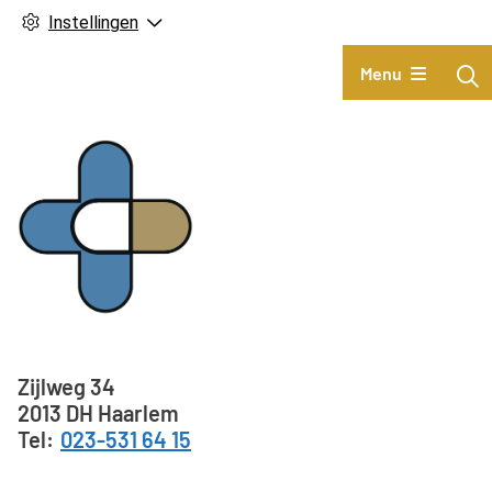
Instellingen
Hoofdmenu
Menu
Adresgegevens
Zijlweg
34
2013 DH
Haarlem
023-531 64 15