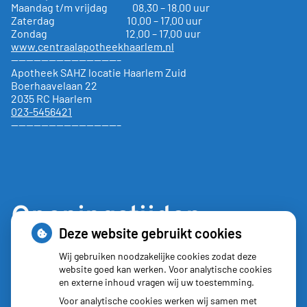
Maandag t/m vrijdag 08.30 – 18.00 uur
Zaterdag 10.00 – 17.00 uur
Zondag 12.00 – 17.00 uur
www.centraalapotheekhaarlem.nl
——————————————–
Apotheek SAHZ locatie Haarlem Zuid
Boerhaavelaan 22
2035 RC Haarlem
023-5456421
——————————————–
Openingstijden
Deze website gebruikt cookies
Maandag:
8:30 - 17:30
Wij gebruiken noodzakelijke cookies zodat deze
website goed kan werken. Voor analytische cookies
Dinsdag:
8:30 - 17:30
en externe inhoud vragen wij uw toestemming.
Woensdag:
8:30 - 17:30
Voor analytische cookies werken wij samen met
Donderdag:
8:30 - 17:30