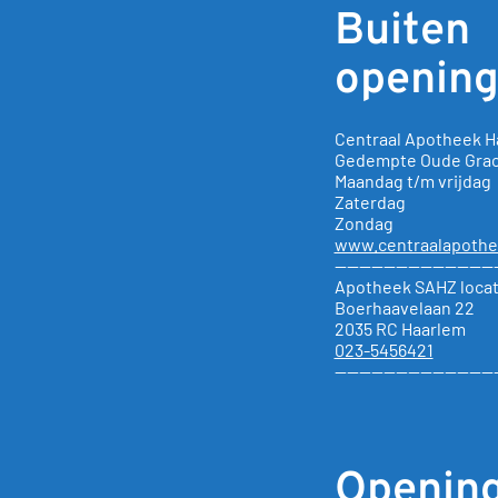
Buiten
opening
Centraal Apotheek H
Gedempte Oude Gra
Maandag t/m vrijda
Zaterdag 10.0
Zondag 12.00
www.centraalapothe
—————————————
Apotheek SAHZ locat
Boerhaavelaan 22
2035 RC Haarlem
023-5456421
—————————————
Opening