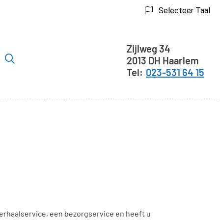
Selecteer Taal
Adresgegeve
Zijlweg
34
2013 DH
Haarlem
er
023-531 64 15
ubmenu
rhaalservice, een bezorgservice en heeft u