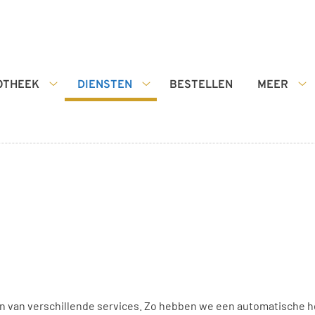
OTHEEK
DIENSTEN
BESTELLEN
MEER
De
Diensten
Me
Apotheek
submenu
s
submenu
 van verschillende services. Zo hebben we een automatische he