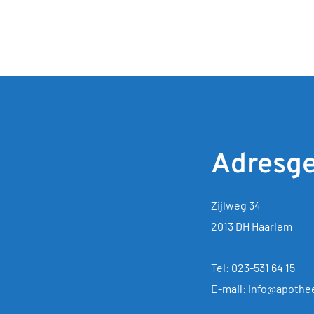
Adresg
Zijlweg 34
2013 DH Haarlem
Tel:
023-531 64 15
E-mail:
info@apothee