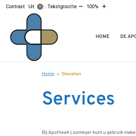
Tekst
Tekst
Contrast
Tekstgrootte
100%
Uit
verkleinen
vergroten
met
met
10%
10%
Hoofdmenu
HOME
DE AP
Home
Diensten
Services
Bij Apotheek Loomeyer kunt u gebruik maken