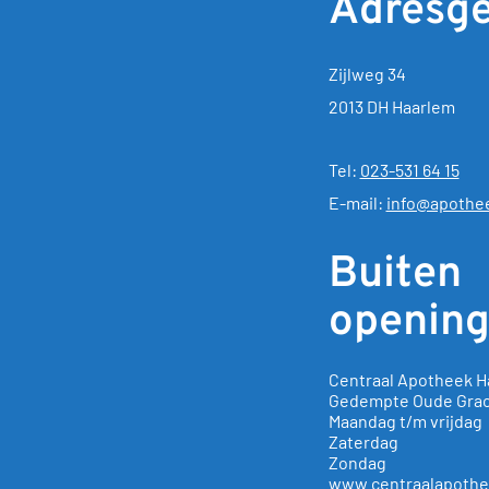
Adresg
Zijlweg 34
2013 DH Haarlem
Tel:
023-531 64 15
E-mail:
info@apothee
Buiten
opening
Centraal Apotheek H
Gedempte Oude Gra
Maandag t/m vrijda
Zaterdag 10.0
Zondag 12.00
www.centraalapothe