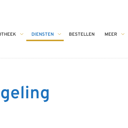
OTHEEK
DIENSTEN
BESTELLEN
MEER
De
Diensten
Me
Apotheek
submenu
s
submenu
geling