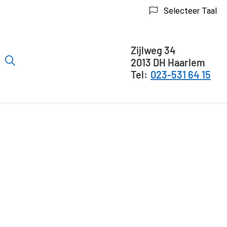
Selecteer Taal
Adresgegeve
Zijlweg
34
2013 DH
Haarlem
er
023-531 64 15
ubmenu