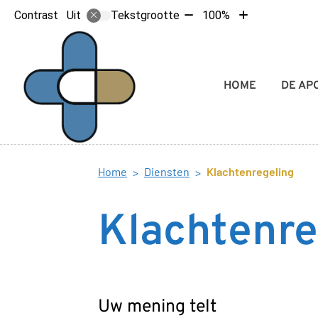
Tekst
Tekst
Contrast
Tekstgrootte
100%
Uit
verkleinen
vergroten
met
met
10%
10%
Hoofdmenu
HOME
DE AP
Home
Diensten
Klachtenregeling
Klachtenre
Uw mening telt