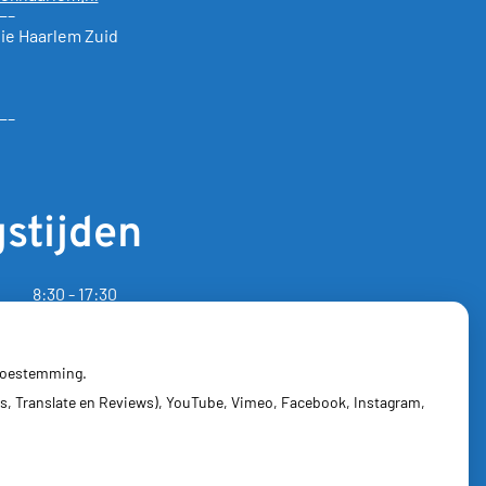
—–
ie Haarlem Zuid
—–
stijden
8:30 - 17:30
8:30 - 17:30
8:30 - 17:30
8:30 - 17:30
 toestemming.
8:30 - 17:30
s, Translate en Reviews), YouTube, Vimeo, Facebook, Instagram,