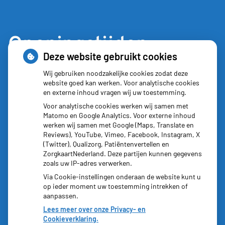
Openingstijden
Deze website gebruikt cookies
Maandag:
8:30 - 17:30
Wij gebruiken noodzakelijke cookies zodat deze
website goed kan werken. Voor analytische cookies
Dinsdag:
8:30 - 17:30
en externe inhoud vragen wij uw toestemming.
Woensdag:
8:30 - 17:30
Voor analytische cookies werken wij samen met
Donderdag:
8:30 - 17:30
Matomo en Google Analytics. Voor externe inhoud
Vrijdag:
8:30 - 17:30
werken wij samen met Google (Maps, Translate en
Reviews), YouTube, Vimeo, Facebook, Instagram, X
(Twitter), Qualizorg, Patiëntenvertellen en
ZorgkaartNederland. Deze partijen kunnen gegevens
zoals uw IP-adres verwerken.
Via Cookie-instellingen onderaan de website kunt u
op ieder moment uw toestemming intrekken of
aanpassen.
Lees meer over onze Privacy- en
Cookieverklaring.