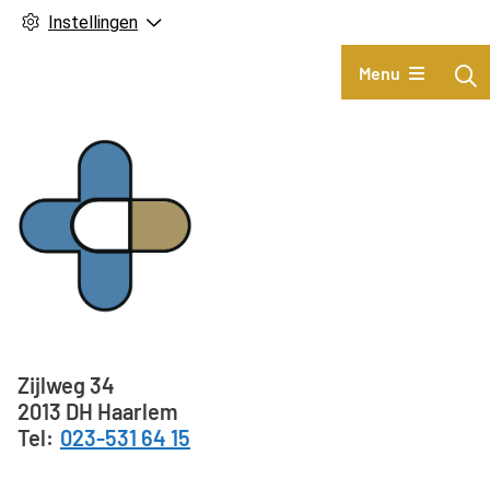
Instellingen
Hoofdmenu
Menu
Adresgegevens
Zijlweg
34
2013 DH
Haarlem
023-531 64 15