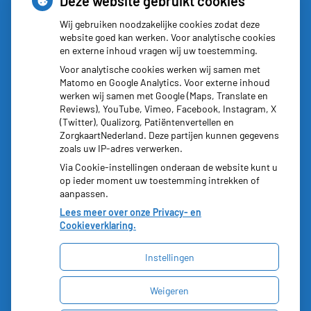
Deze website gebruikt cookies
Maandag:
8:30 - 17:30
Wij gebruiken noodzakelijke cookies zodat deze
website goed kan werken. Voor analytische cookies
Dinsdag:
8:30 - 17:30
en externe inhoud vragen wij uw toestemming.
Woensdag:
8:30 - 17:30
Voor analytische cookies werken wij samen met
Donderdag:
8:30 - 17:30
Matomo en Google Analytics. Voor externe inhoud
Vrijdag:
8:30 - 17:30
werken wij samen met Google (Maps, Translate en
Reviews), YouTube, Vimeo, Facebook, Instagram, X
(Twitter), Qualizorg, Patiëntenvertellen en
ZorgkaartNederland. Deze partijen kunnen gegevens
zoals uw IP-adres verwerken.
Via Cookie-instellingen onderaan de website kunt u
op ieder moment uw toestemming intrekken of
aanpassen.
Lees meer over onze Privacy- en
Cookieverklaring.
Instellingen
Uw Zorg Online
|
Beheer
Weigeren