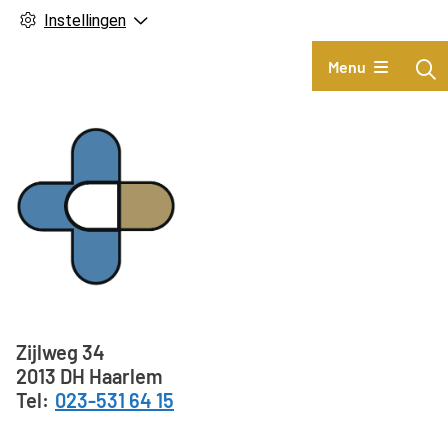
Instellingen
Hoofdmenu
Menu
Adresgegevens
Zijlweg
34
2013 DH
Haarlem
023-531 64 15