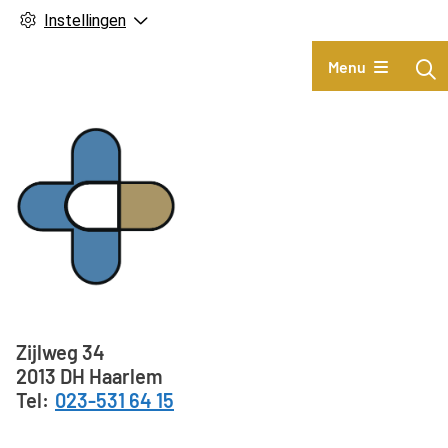
Instellingen
Hoofdmenu
Menu
Adresgegevens
Zijlweg
34
2013 DH
Haarlem
023-531 64 15