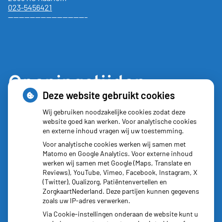
023-5456421
——————————————–
Openingstijden
Deze website gebruikt cookies
Maandag:
8:30 - 17:30
Wij gebruiken noodzakelijke cookies zodat deze
website goed kan werken. Voor analytische cookies
Dinsdag:
8:30 - 17:30
en externe inhoud vragen wij uw toestemming.
Woensdag:
8:30 - 17:30
Voor analytische cookies werken wij samen met
Donderdag:
8:30 - 17:30
Matomo en Google Analytics. Voor externe inhoud
Vrijdag:
8:30 - 17:30
werken wij samen met Google (Maps, Translate en
Reviews), YouTube, Vimeo, Facebook, Instagram, X
(Twitter), Qualizorg, Patiëntenvertellen en
ZorgkaartNederland. Deze partijen kunnen gegevens
zoals uw IP-adres verwerken.
Via Cookie-instellingen onderaan de website kunt u