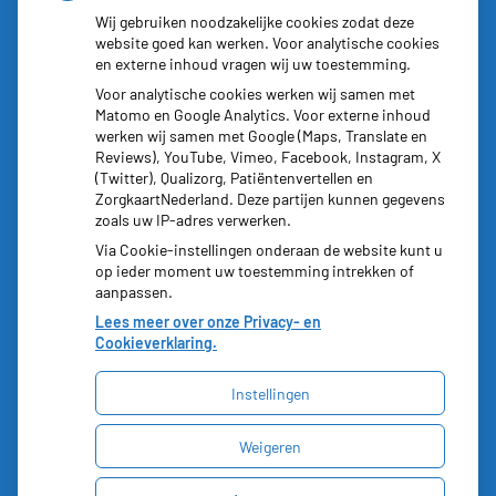
Maandag:
8:30 - 17:30
Wij gebruiken noodzakelijke cookies zodat deze
website goed kan werken. Voor analytische cookies
Dinsdag:
8:30 - 17:30
en externe inhoud vragen wij uw toestemming.
Woensdag:
8:30 - 17:30
Voor analytische cookies werken wij samen met
Donderdag:
8:30 - 17:30
Matomo en Google Analytics. Voor externe inhoud
Vrijdag:
8:30 - 17:30
werken wij samen met Google (Maps, Translate en
Reviews), YouTube, Vimeo, Facebook, Instagram, X
(Twitter), Qualizorg, Patiëntenvertellen en
ZorgkaartNederland. Deze partijen kunnen gegevens
zoals uw IP-adres verwerken.
Via Cookie-instellingen onderaan de website kunt u
op ieder moment uw toestemming intrekken of
aanpassen.
Lees meer over onze Privacy- en
Cookieverklaring.
Instellingen
Uw Zorg Online
|
Beheer
Weigeren
Privacy verklaring
|
Cookie-instellingen
|