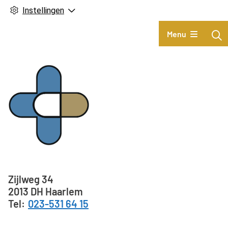
Instellingen
Hoofdmenu
Menu
Adresgegevens
Zijlweg
34
2013 DH
Haarlem
023-531 64 15