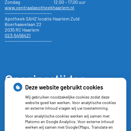
Zondag 12.00 – 17.00 uur
www.centraalapotheekhaarlem.nl
——————————————–
Apotheek SAHZ locatie Haarlem Zuid
Boerhaavelaan 22
2035 RC Haarlem
023-5456421
——————————————–
Openingstijden
Deze website gebruikt cookies
Maandag:
8:30 - 17:30
Wij gebruiken noodzakelijke cookies zodat deze
website goed kan werken. Voor analytische cookies
Dinsdag:
8:30 - 17:30
en externe inhoud vragen wij uw toestemming.
Woensdag:
8:30 - 17:30
Voor analytische cookies werken wij samen met
Donderdag:
8:30 - 17:30
Matomo en Google Analytics. Voor externe inhoud
Vrijdag:
8:30 - 17:30
werken wij samen met Google (Maps, Translate en